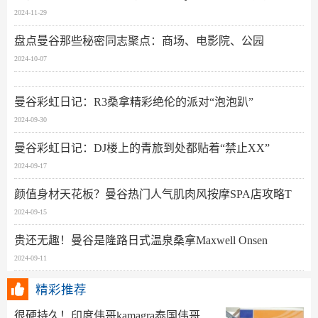
2024-11-29
盘点曼谷那些秘密同志聚点：商场、电影院、公园
2024-10-07
曼谷彩虹日记：R3桑拿精彩绝伦的派对“泡泡趴”
2024-09-30
曼谷彩虹日记：DJ楼上的青旅到处都贴着“禁止XX”
2024-09-17
颜值身材天花板？曼谷热门人气肌肉风按摩SPA店攻略T
2024-09-15
贵还无趣！曼谷是隆路日式温泉桑拿Maxwell Onsen
2024-09-11
精彩推荐
很硬持久！印度伟哥kamagra泰国伟哥