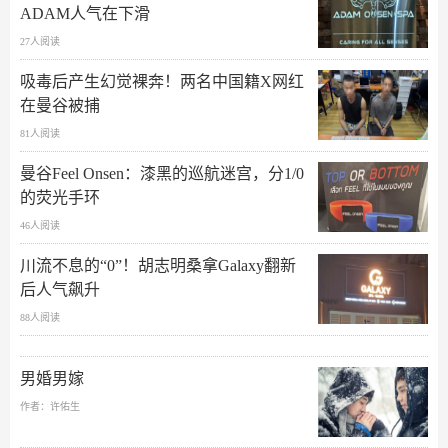
ADAM人气在下滑
27人阅读
吸毒后产生幻觉裸奔！两名中国籍X网红
在曼谷被捕
81人阅读
曼谷Feel Onsen：漆黑的巡航迷宫，分1/0
的荧光手环
46人阅读
川流不息的“0”！胡志明桑拿Galaxy翻新
后人气飙升
88人阅读
男婚男嫁
作者：许佑生