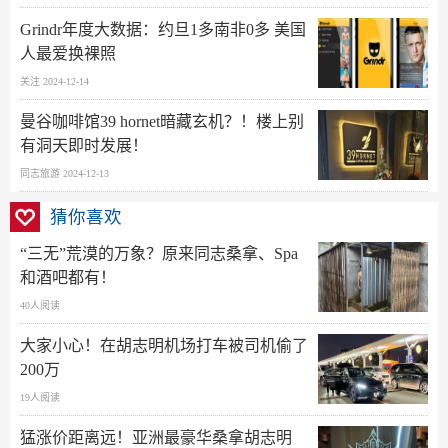
Grindr年度大数据：约旦1多南非0多 美国
人最爱换裸照
关注 2024-12-14
曼谷咖啡馆39 hornet暗藏玄机？！楼上别
有洞天即时发展！
同志旅游 2024-12-13
猜你喜欢
“三无”荒漠的万象？原来同志桑拿、Spa
和酒吧都有！
40人阅读
大家小心！在胡志明机场打车被司机偷了
200万
19人阅读
猛涨价距离远！亚洲最豪华桑拿胡志明