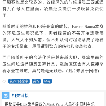
仔顾客也是比较多的，曾经风光的时候凌晨三四点还
有几百号人在里面，凌晨还会提供一次晚餐免费使
用。
随着时间的推移和R3等桑拿的崛起，Farose Sauna本身
的环境卫生每况愈下，再者经营的不善开始逐渐落
没，人气大不如从前，但不知从何时起沦落成了瘾君
子的专场桑拿，屡屡遭到警方的临检和突袭检查。
而且随着叶子的合法化后是越来越大胆，桑拿里面的
卫生间垃圾桶随意丢弃针具，巡航区还会有人直接拿
着水壶在过道，真的是毫无顾忌。(图片来源于网络)
曼谷同志桑拿
曼谷
吸毒
相关链接
探秘曼谷BKP桑拿周四的Mask Party 人虽不多但别有乐