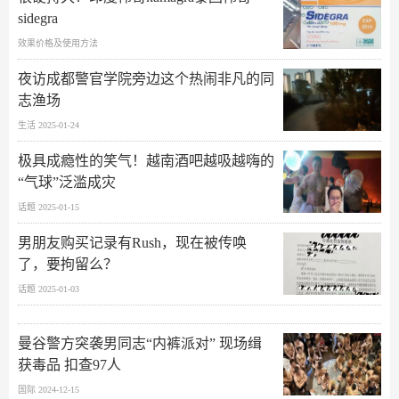
sidegra
效果价格及使用方法
夜访成都警官学院旁边这个热闹非凡的同
志渔场
生活 2025-01-24
极具成瘾性的笑气！越南酒吧越吸越嗨的
“气球”泛滥成灾
话题 2025-01-15
男朋友购买记录有Rush，现在被传唤
了，要拘留么？
话题 2025-01-03
曼谷警方突袭男同志“内裤派对” 现场缉
获毒品 扣查97人
国际 2024-12-15