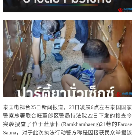
泰国电视台25日新闻报道，23日凌晨6点左右泰国国家
警察总署联合旺董郎区警局持法院22日下发的搜查令
突袭搜查了位于蓝康恒(Ramkhamhaeng)21巷的Farose
Sauna，对于此次执法行动警方称是因接获民众举报该