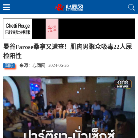
曼谷Farose桑拿又遭查！肌肉男聚众吸毒22人尿
检阳性
国际
来源：心同网
2024-06-26