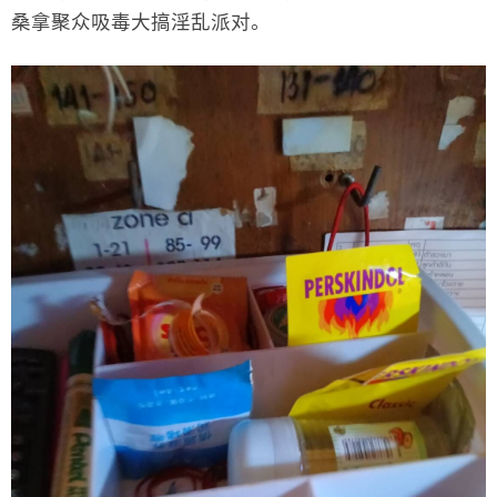
桑拿聚众吸毒大搞淫乱派对。