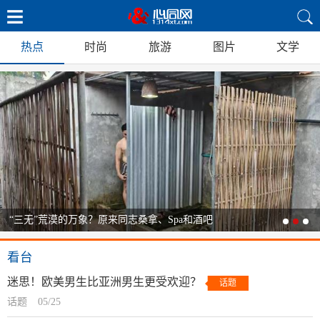
热点
时尚
旅游
图片
文学
“三无”荒漠的万象？原来同志桑拿、Spa和酒吧
看台
迷思！欧美男生比亚洲男生更受欢迎？
话题
话题
05/25