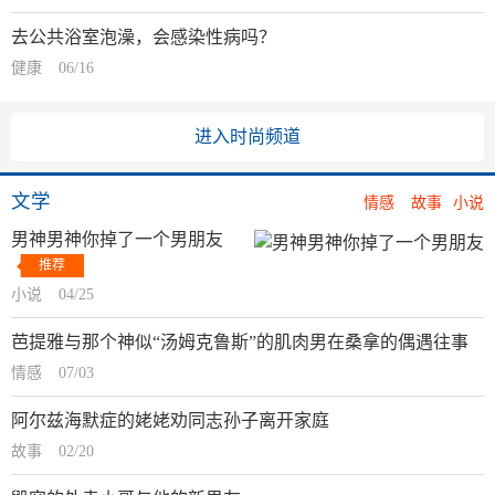
去公共浴室泡澡，会感染性病吗？
健康
06/16
进入时尚频道
文学
情感
故事
小说
男神男神你掉了一个男朋友
推荐
小说
04/25
芭提雅与那个神似“汤姆克鲁斯”的肌肉男在桑拿的偶遇往事
情感
07/03
阿尔兹海默症的姥姥劝同志孙子离开家庭
故事
02/20