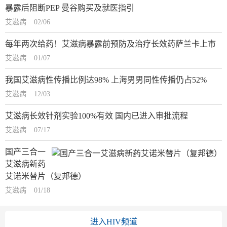
暴露后阻断PEP 曼谷购买及就医指引
艾滋病
02/06
每年两次给药！艾滋病暴露前预防及治疗长效药萨兰卡上市
艾滋病
01/07
我国艾滋病性传播比例达98% 上海男男同性传播仍占52%
艾滋病
12/03
艾滋病长效针剂实验100%有效 国内已进入审批流程
艾滋病
07/17
国产三合一
艾滋病新药
艾诺米替片（复邦德）
艾滋病
01/18
进入HIV频道