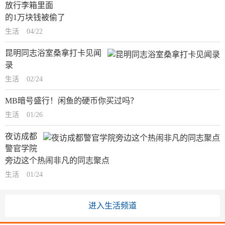
放行李箱里面
的1万块钱被偷了
生活
04/22
昆明同志浴室桑拿打卡见闻
录
生活
02/24
MB暗号盛行！闲鱼的硬币你买过吗？
生活
01/26
夜访成都
警官学院
旁边这个热闹非凡的同志聚点
生活
01/24
进入生活频道