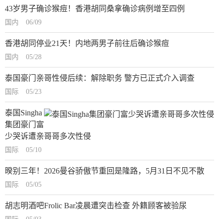
43岁男子确诊猴痘！香港胡同桑拿确诊病例增至四例
国内
06/09
香港胡同停业21天！内地两男子前往后确诊猴痘
国内
05/28
泰国豪门亲哥性侵后续：解除职务 警方已正式介入调查
国际
05/23
泰国Singha
集团豪门富
少哭诉遭亲哥哥多次性侵
国际
05/10
暌别三年！2026曼谷骄傲节重回是隆路，5月31日不见不散
国际
05/05
胡志明酒吧Frolic Bar凌晨遭突击检查 外籍顾客被验尿