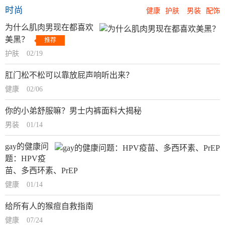
时尚
健康
护肤
男装
配饰
为什么肌肉男现在都喜欢
美黑？
推荐
护肤
02/19
肛门松不松可以靠放屁声响听出来？
健康
02/06
你的小弟舒服嘛？男士内裤面料大揭秘
男装
01/14
gay的健康问
题：HPV疫
苗、多西环素、PrEP
健康
01/14
给所有人的猴痘自救指南
健康
07/24