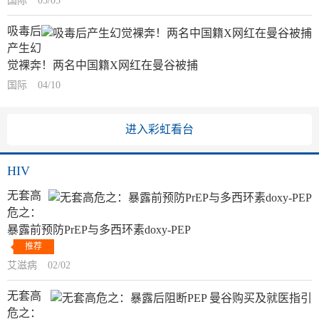
国际
05/03
吸毒后
产生幻
觉裸奔！两名中国籍X网红在曼谷被捕
国际
04/10
进入彩虹看台
HIV
无套高
危之：
暴露前预防PrEP与多西环素doxy-PEP
推荐
艾滋病
02/02
无套高
危之：