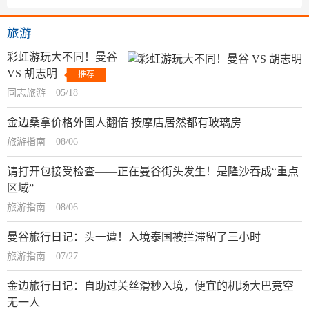
旅游
彩虹游玩大不同！曼谷
VS 胡志明
推荐
同志旅游
05/18
金边桑拿价格外国人翻倍 按摩店居然都有玻璃房
旅游指南
08/06
请打开包接受检查——正在曼谷街头发生！是隆沙吞成“重点
区域”
旅游指南
08/06
曼谷旅行日记：头一遭！入境泰国被拦滞留了三小时
旅游指南
07/27
金边旅行日记：自助过关丝滑秒入境，便宜的机场大巴竟空
无一人