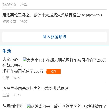
旅游指南
07/22
走进英伦三岛之：欧洲十大最悠久桑拿苏格兰the pipeworks
旅游指南
06/27
进入旅游频道
生活
大家小心！
在胡志明机
场打车被司机偷了200万
推荐
生活
04/27
酒吧里外国基友热衷的五款经典鸡尾酒
生活
05/29
从越南回来！