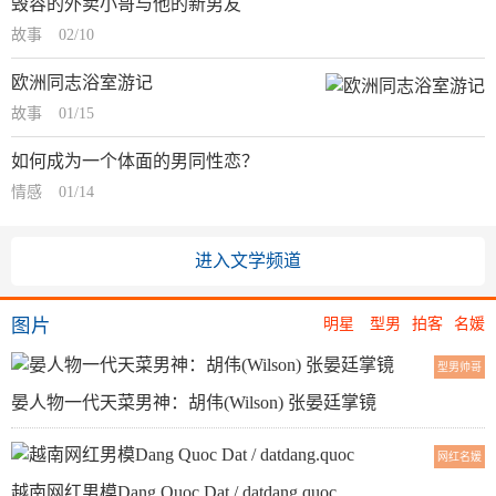
毁容的外卖小哥与他的新男友
故事
02/10
欧洲同志浴室游记
故事
01/15
如何成为一个体面的男同性恋？
情感
01/14
进入文学频道
图片
明星
型男
拍客
名媛
型男帅哥
晏人物一代天菜男神：胡伟(Wilson) 张晏廷掌镜
网红名媛
越南网红男模Dang Quoc Dat / datdang.quoc