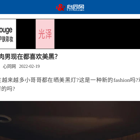
肉男现在都喜欢美黑？
：心同网
2022-02-19
越来越多小哥哥都在晒美黑灯?这是一种新的fashion吗
的吗?