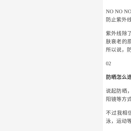
NO NO 
防止紫外
紫外线除
肤衰老的
所以说，防
02
防晒怎么选
说起防晒
阳镜等方
不过我相
泳，运动