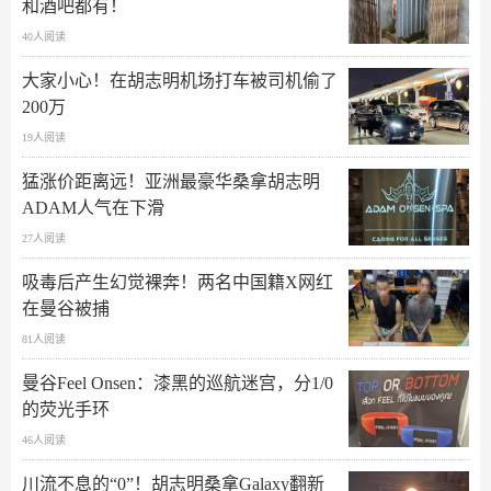
和酒吧都有！
40人阅读
大家小心！在胡志明机场打车被司机偷了
200万
19人阅读
猛涨价距离远！亚洲最豪华桑拿胡志明
ADAM人气在下滑
27人阅读
吸毒后产生幻觉裸奔！两名中国籍X网红
在曼谷被捕
81人阅读
曼谷Feel Onsen：漆黑的巡航迷宫，分1/0
的荧光手环
46人阅读
川流不息的“0”！胡志明桑拿Galaxy翻新