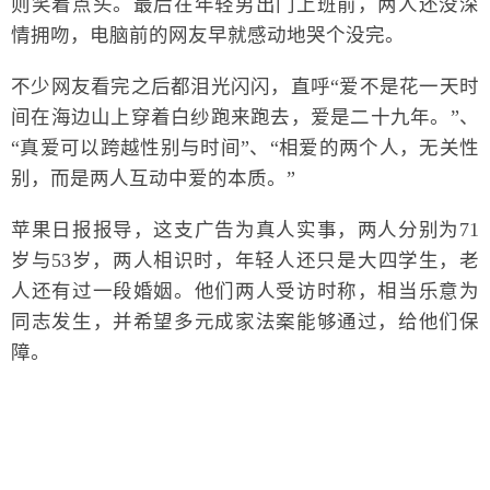
则笑着点头。最后在年轻男出门上班前，两人还没深
情拥吻，电脑前的网友早就感动地哭个没完。
不少网友看完之后都泪光闪闪，直呼“爱不是花一天时
间在海边山上穿着白纱跑来跑去，爱是二十九年。 ”、
“真爱可以跨越性别与时间”、“相爱的两个人，无关性
别，而是两人互动中爱的本质。”
苹果日报报导，这支广告为真人实事，两人分别为71
岁与53岁，两人相识时，年轻人还只是​​大四学生，老
人还有过一段婚姻。他们两人受访时称，相当乐意为
同志发生，并希望多元成家法案能够通过，给他们保
障。