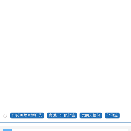
伊莎贝尔喜饼广告
喜饼广告他他篇
男同志情侣
他他篇