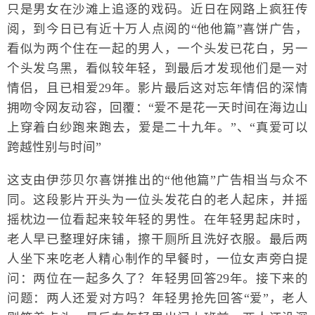
只是男女在沙滩上追逐的戏码。近日在网路上疯狂传
阅，到今日已有近十万人点阅的“他他篇”喜饼广告，
看似为两个住在一起的男人，一个头发已花白，另一
个头发乌黑，看似较年轻，到最后才发现他们是一对
情侣，且已相爱29年。影片最后这对忘年情侣的深情
拥吻令网友动容，回覆：“爱不是花一天时间在海边山
上穿着白纱跑来跑去，爱是二十九年。 ”、“真爱可以
跨越性别与时间”
这支由伊莎贝尔喜饼推出的“他他篇”广告相当与众不
同。这段影片开头为一位头发花白的老人起床，并摇
摇枕边一位看起来较年轻的男性。在年轻男起床时，
老人早已整理好床铺，擦干厕所且洗好衣服。最后两
人坐下来吃老人精心制作的早餐时，一位女声旁白提
问：两位在一起多久了？年轻男回答29年。接下来的
问题：两人还爱对方吗？年轻男抢先回答“爱”，老人