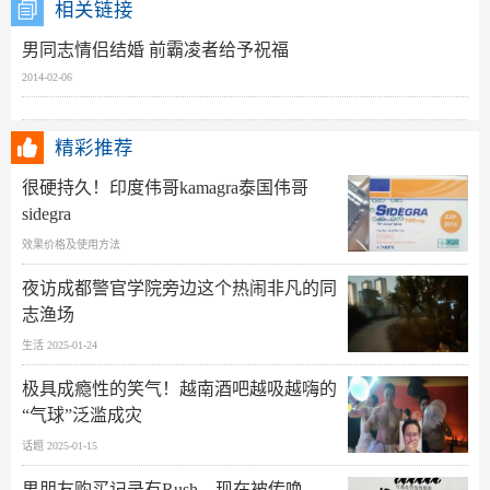
相关链接
男同志情侣结婚 前霸凌者给予祝福
2014-02-06
精彩推荐
很硬持久！印度伟哥kamagra泰国伟哥
sidegra
效果价格及使用方法
夜访成都警官学院旁边这个热闹非凡的同
志渔场
生活 2025-01-24
极具成瘾性的笑气！越南酒吧越吸越嗨的
“气球”泛滥成灾
话题 2025-01-15
男朋友购买记录有Rush，现在被传唤