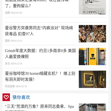
了，要拘留么？
话题 2025-01-03
曼谷警方突袭男同志“内裤派对” 现场缉
获毒品 扣查97人
国际 2024-12-15
Grindr年度大数据：约旦1多南非0多 美国
人最爱换裸照
关注 2024-12-14
曼谷咖啡馆39 hornet暗藏玄机？！楼上别
有洞天即时发展！
同志旅游 2024-12-13
猜你喜欢
“三无”荒漠的万象？原来同志桑拿、Spa