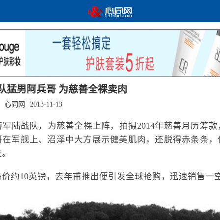
队猛男阿兵哥 为慈善全裸卖肉
：心同网
2013-11-13
海军陆战队，为慈善全裸上阵，拍摄2014年慈善月历筹款
哥在军舰上、沼泽中大方展示健美肌肉，还脱得赤条条，
位。
售价约10英镑，去年甫推出便引发全球抢购，迅速销售一