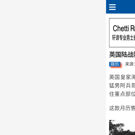
英国陆战
娱乐
来源
英国皇家
猛男阿兵
住重点部
这款月历