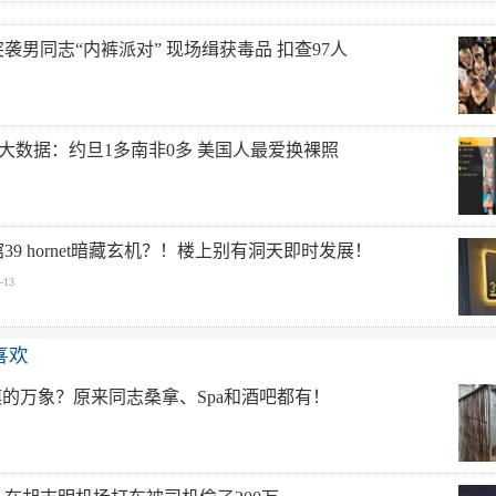
袭男同志“内裤派对” 现场缉获毒品 扣查97人
r年度大数据：约旦1多南非0多 美国人最爱换裸照
39 hornet暗藏玄机？！楼上别有洞天即时发展！
-13
喜欢
漠的万象？原来同志桑拿、Spa和酒吧都有！