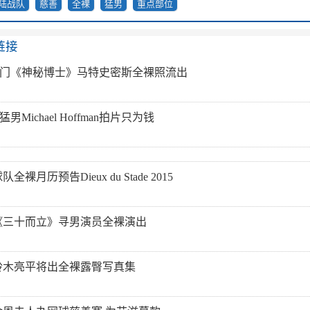
陆战队
慈善
全裸
猛男
重点部位
链接
d艳照门《神秘博士》马特史密斯全裸照流出
男Michael Hoffman拍片只为钱
裸月历预告Dieux du Stade 2015
《三十而立》寻男演员全裸演出
铃木亮平将出全裸露臀写真集