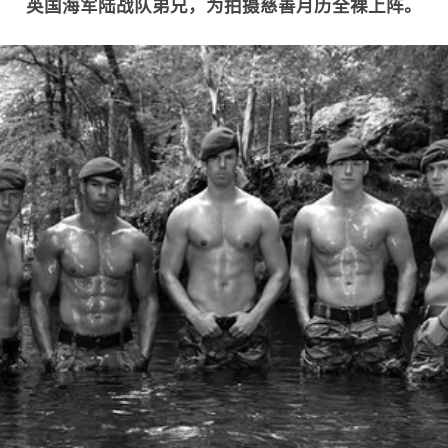
英国海军陆战队弟兄，为拍摄慈善月历全裸上阵。