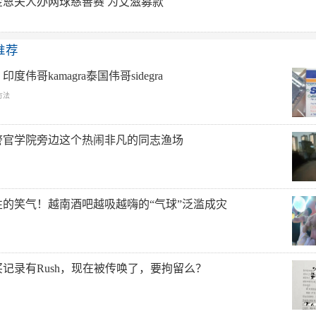
金恩夫人办网球慈善赛 为艾滋募款
推荐
度伟哥kamagra泰国伟哥sidegra
方法
警官学院旁边这个热闹非凡的同志渔场
性的笑气！越南酒吧越吸越嗨的“气球”泛滥成灾
记录有Rush，现在被传唤了，要拘留么？