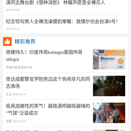
演同志舞台剧《借种消愁》 林耀声愿意全裸见人
2017-04-10
纪言恺勾男人全裸洗澡摸奶摩雕：我偶尔也会扮演0号！
2017-03-14
精彩推荐
很硬持久！印度伟哥kamagra泰国伟哥
sidegra
效果价格及使用方法
夜访成都警官学院旁边这个热闹非凡的同
志渔场
生活 2025-01-24
极具成瘾性的笑气！越南酒吧越吸越嗨的
“气球”泛滥成灾
话题 2025-01-15