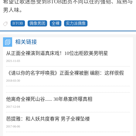
希望让歌迷感受到BTOB团员不同以往的强韧、成熟与
男人味。
BTOB
偶像男团
全裸
实力派偶像
相关链接
从正面全裸演到逼真床戏！10位出柜欧美男明星
2021-11-03
《请以你的名字呼唤我》正面全裸被删 编剧：这样很假
2018-03-30
他离奇全裸死山谷...... 30年悬案终曝真相
2017-12-04
芭提雅：和人妖共度春宵 男子全裸坠楼
2017-06-06