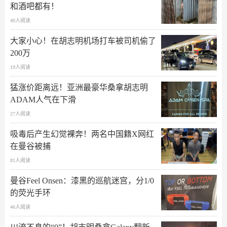
和酒吧都有！
40人阅读
大家小心！在胡志明机场打车被司机偷了
200万
19人阅读
猛涨价距离远！亚洲最豪华桑拿胡志明
ADAM人气在下滑
27人阅读
吸毒后产生幻觉裸奔！两名中国籍X网红
在曼谷被捕
81人阅读
曼谷Feel Onsen：漆黑的巡航迷宫，分1/0
的荧光手环
46人阅读