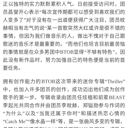
正以独特的实力默默累积人气。日前接受访问时，团
员昌燮开心表示“每次宣传期都可以感受到喜欢我们的
人变多了”对于没有在一出道便获得广大注目，团员旼
赫相当有志气的说“某一首歌突然大红或许是很不错的
事情，但因为我们做音乐的人，做出不愧对于自己跟
歌迷的音乐才是最重要的。”而他们也坦言目前最苦恼
的事情就是在众多男团中BTOB显得“不够有特色”，因
此没有新作品时，努力加强自己的特色便是当前的首
要任务。
拥有创作能力的BTOB这次带来的迷你专辑“Thriller”
中，也加入许多团员的创作，成功迈出他们成为创作
歌手的第一步。专辑收录由团员任炫植和前辈BEAST
李起光共同合作并由团员李旼赫、郑镒勋参与作词的
“为什么”以及“当我还属于你时”和描述热恋心情的
“Catch Me”“像水晶一样”等，是一张曲风多变的专辑，