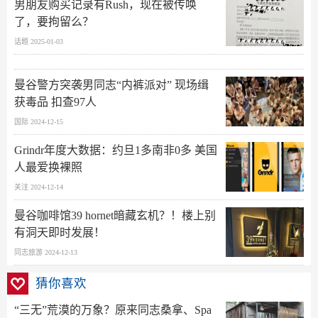
男朋友购买记录有Rush，现在被传唤
了，要拘留么？
话题 2025-01-03
曼谷警方突袭男同志“内裤派对” 现场缉
获毒品 扣查97人
国际 2024-12-15
Grindr年度大数据：约旦1多南非0多 美国
人最爱换裸照
关注 2024-12-14
曼谷咖啡馆39 hornet暗藏玄机？！楼上别
有洞天即时发展！
同志旅游 2024-12-13
猜你喜欢
“三无”荒漠的万象？原来同志桑拿、Spa