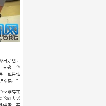
他释出好感，
别有感。他
另一位男性
很幸福。”
ro难得在
谈论同志话
性结婚，甚