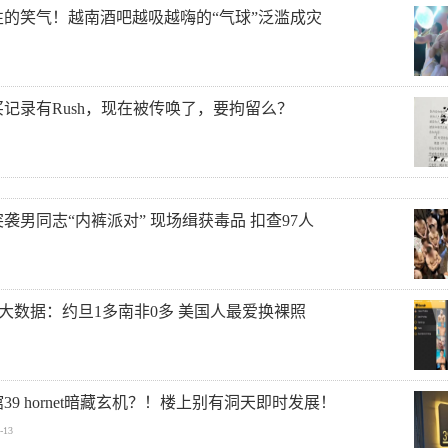
性的笑气！越南酒吧越吸越嗨的“气球”泛滥成灾
记录有Rush，现在被传唤了，要拘留么？
袭男同志“内裤派对” 现场缉获毒品 扣查97人
r年度大数据：约旦1多南非0多 美国人最爱换裸照
39 hornet暗藏玄机？！楼上别有洞天即时发展！
-13