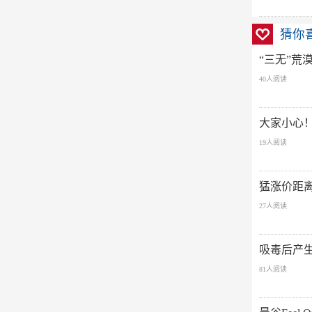
猜你
“三无”荒
40人阅读
大家小心！
19人阅读
猛涨价距
27人阅读
吸毒后产
81人阅读