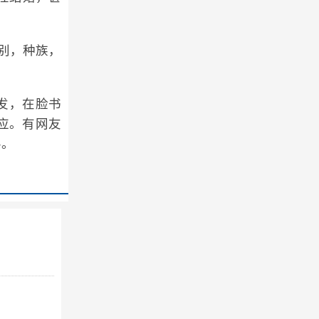
性别，种族，
发，在脸书
应。有网友
半。