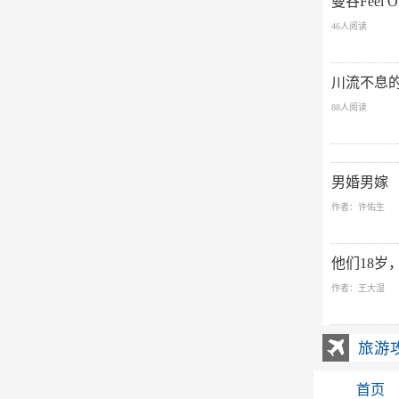
曼谷Feel
46人阅读
川流不息的
88人阅读
男婚男嫁
作者：许佑生
他们18岁
作者：王大湿
旅游
首页