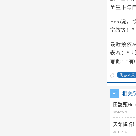
至生下与
Hero说
宗教等！”
最近蔡依
表态：“
夸他：“有
同志天菜
相关
田馥甄He
2014-12-09
天菜降临
2014-12-05