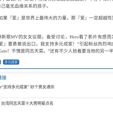
自己毫无血缘关系的孩子。
，“如果『爱』是世界上最伟大的力量，那『爱』一定超越
林新歌MV的女女议题，备受讨论，Hero看了影片有感而
『爱』要勇敢说出口，我支持多元成家！”引起粉丝热烈响
Guts！不愧是同志天菜。”还有不少人抢着要当他的另一
多元成家
链接
be“支持多元成家” 好个男女通杀
！台湾同志天菜十大男明星点名