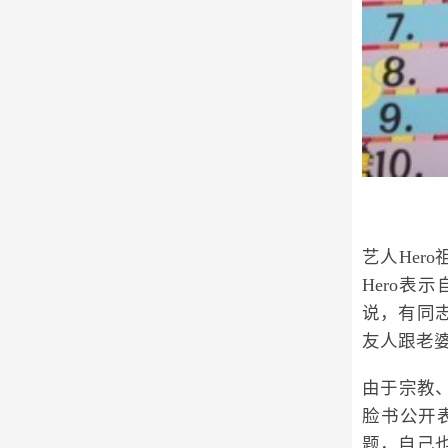
艺人Her
Hero
说，有同
友人跟老婆
由于宗教
脸书公开
题，自己