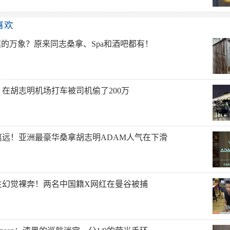
喜欢
漠的万象？原来同志桑拿、Spa和酒吧都有！
在胡志明机场打车被司机偷了200万
离远！亚洲最豪华桑拿胡志明ADAM人气在下滑
生幻觉裸奔！两名中国籍X网红在曼谷被捕