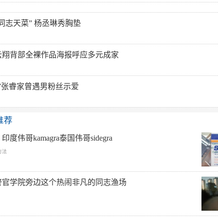
同志天菜” 杨丞琳秀胸垫
云翔背部全裸作品海报呼应多元成家
”张睿家曾遇男粉丝示爱
推荐
度伟哥kamagra泰国伟哥sidegra
方法
警官学院旁边这个热闹非凡的同志渔场