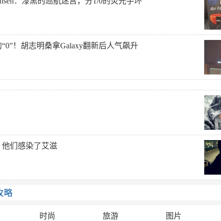
 Onsen：漆黑的巡航迷宫，分1/0的荧光手环
“0”！胡志明桑拿Galaxy翻新后人气飙升
，他们感染了艾滋
攻略
时尚
旅游
图片