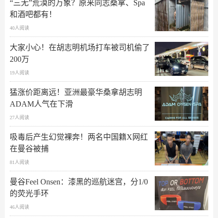
“三无”荒漠的万象？原来同志桑拿、Spa
和酒吧都有！
40人阅读
大家小心！在胡志明机场打车被司机偷了
200万
19人阅读
猛涨价距离远！亚洲最豪华桑拿胡志明
ADAM人气在下滑
27人阅读
吸毒后产生幻觉裸奔！两名中国籍X网红
在曼谷被捕
81人阅读
曼谷Feel Onsen：漆黑的巡航迷宫，分1/0
的荧光手环
46人阅读