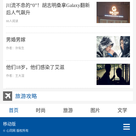
川流不息的“0”！胡志明桑拿Galaxy翻新
后人气飙升
88人阅读
男婚男嫁
作者：许佑生
他们18岁，他们感染了艾滋
作者：王大湿
旅游攻略
首页
时尚
旅游
图片
文学
移动版
© 心同网 版权所有