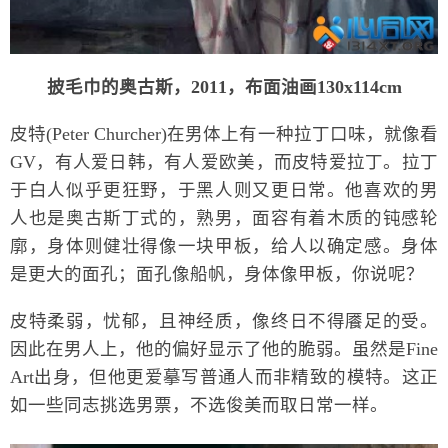
披毛巾的奥古斯，2011，布面油画130x114cm
皮特(Peter Churcher)在男体上有一种拉丁口味，就像看
GV，有人爱日韩，有人爱欧美，而皮特爱拉丁。拉丁
于白人似乎更狂野，于黑人则又更日常。他喜欢的男
人也是奥古斯丁式的，熟男，面容有着木质的钝感轮
廓，身体则健壮得像一块甲板，给人以确定感。身体
是更大的面孔；面孔像船帆，身体像甲板，你说呢？
皮特柔弱，忧郁，且神经质，像终日不得餍足的受。
因此在男人上，他的偏好显示了他的脆弱。虽然是Fine
Art出身，但他更爱摹写普通人而非精致的模特。这正
如一些同志挑选男票，不选俊美而取日常一样。