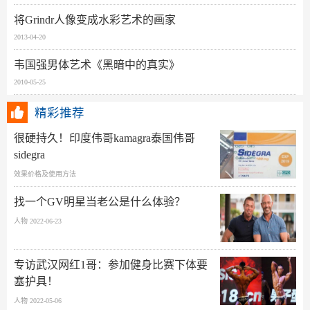
将Grindr人像变成水彩艺术的画家
2013-04-20
韦国强男体艺术《黑暗中的真实》
2010-05-25
精彩推荐
很硬持久！印度伟哥kamagra泰国伟哥
sidegra
效果价格及使用方法
找一个GV明星当老公是什么体验？
人物 2022-06-23
专访武汉网红1哥：参加健身比赛下体要
塞护具！
人物 2022-05-06