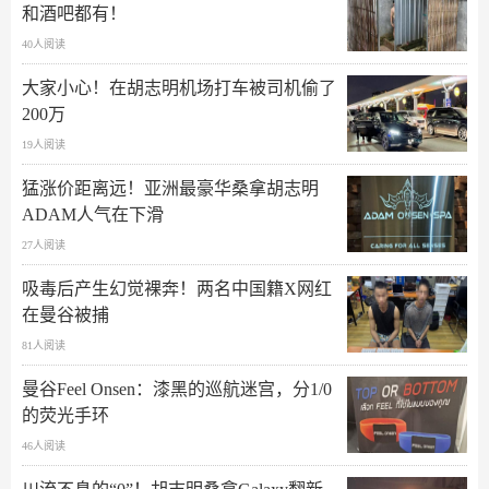
和酒吧都有！
40人阅读
大家小心！在胡志明机场打车被司机偷了
200万
19人阅读
猛涨价距离远！亚洲最豪华桑拿胡志明
ADAM人气在下滑
27人阅读
吸毒后产生幻觉裸奔！两名中国籍X网红
在曼谷被捕
81人阅读
曼谷Feel Onsen：漆黑的巡航迷宫，分1/0
的荧光手环
46人阅读