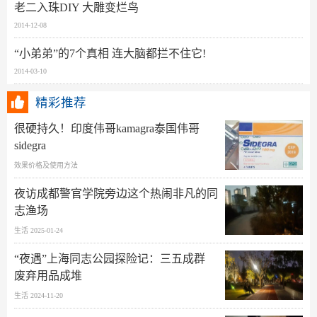
老二入珠DIY 大雕变烂鸟
2014-12-08
“小弟弟”的7个真相 连大脑都拦不住它!
2014-03-10
精彩推荐
很硬持久！印度伟哥kamagra泰国伟哥
sidegra
效果价格及使用方法
夜访成都警官学院旁边这个热闹非凡的同
志渔场
生活 2025-01-24
“夜遇”上海同志公园探险记：三五成群
废弃用品成堆
生活 2024-11-20