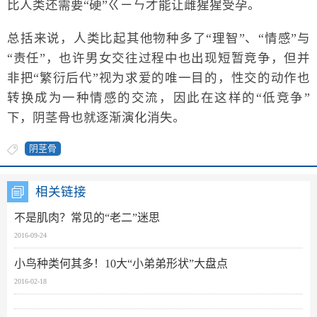
比人类还需要“硬”ㄍㄧㄣ才能让雌猩猩受孕。
总括来说，人类比起其他物种多了“理智”、“情感”与
“责任”，也许男女交往过程中也出现短暂竞争，但并
非把“繁衍后代”视为求爱的唯一目的，性交的动作也
转换成为一种情感的交流，因此在这样的“低竞争”
下，阴茎骨也就逐渐演化消失。
阴茎骨
相关链接
不是肌肉？常见的“老二”迷思
2016-09-24
小鸟种类何其多！10大“小弟弟形状”大盘点
2016-02-18