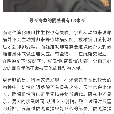
最长海象的阴茎骨有1.3米长
而这种演化跟雌性生物也有关联，拿猫科动物来说雌
猫并不会主动排卵来等待雄猫交配，被雄猫阴茎刺激
后才会排卵受精，而雄猫就非常需要这块硬骨头刺激
雌猫身体来做生理反应。有些物种，在雌雄交配后，
在阴道留下“交配塞”，就像“防盗锁”的功能，让自己心
爱的雌性伴侣不会被其他雄性动物入侵。
更有趣的是，科学家还发现，在求偶竞争性比较大的
物种中，雄性的阴茎除了有骨头之外，尺寸也会比较
长，确保雌性可以正常受精并繁衍后代。研究中还显
示，男人的求爱时间“从进入～射精，整个过程时只需
2分钟”，远超过倭黑猩猩只能15秒的纪录，倭黑猩猩