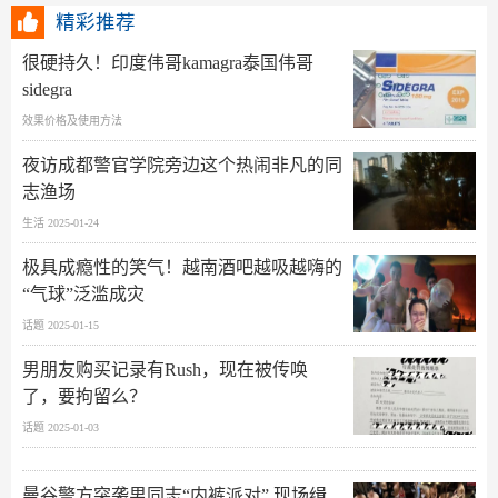
精彩推荐
很硬持久！印度伟哥kamagra泰国伟哥
sidegra
效果价格及使用方法
夜访成都警官学院旁边这个热闹非凡的同
志渔场
生活 2025-01-24
极具成瘾性的笑气！越南酒吧越吸越嗨的
“气球”泛滥成灾
话题 2025-01-15
男朋友购买记录有Rush，现在被传唤
了，要拘留么？
话题 2025-01-03
曼谷警方突袭男同志“内裤派对” 现场缉