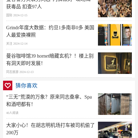
获毒品 扣查97人
国际 2024-12-15
Grindr年度大数据：约旦1多南非0多 美国
人最爱换裸照
关注 2024-12-14
曼谷咖啡馆39 hornet暗藏玄机？！楼上别
有洞天即时发展！
同志旅游 2024-12-13
猜你喜欢
“三无”荒漠的万象？原来同志桑拿、Spa
和酒吧都有！
40人阅读
大家小心！在胡志明机场打车被司机偷了
200万