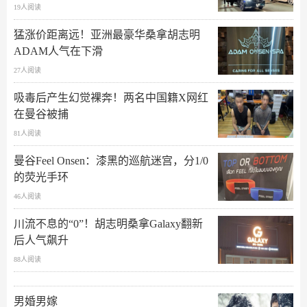
19人阅读
猛涨价距离远！亚洲最豪华桑拿胡志明
ADAM人气在下滑
27人阅读
吸毒后产生幻觉裸奔！两名中国籍X网红
在曼谷被捕
81人阅读
曼谷Feel Onsen：漆黑的巡航迷宫，分1/0
的荧光手环
46人阅读
川流不息的“0”！胡志明桑拿Galaxy翻新
后人气飙升
88人阅读
男婚男嫁