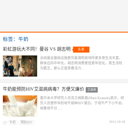
标签：牛奶
彩虹游玩大不同！曼谷 VS 胡志明
头条
总结曼谷基础设施更完善酒吧类场所更多夜生活丰富，
群体迈向中年化，胡志明消费更低更年轻化，夜生活较
为匮乏。那么正值青春活力...
牛奶能预防HIV艾滋病病毒？方便又廉价
艾滋病
墨尔本大学研究人员克兰姆斯基(Marit Kramski)表示，研
究人员替怀孕的母牛接种HIV蛋白，于母牛产下小牛后，
收集母牛分......
2012-10-18
牛奶
预防HIV