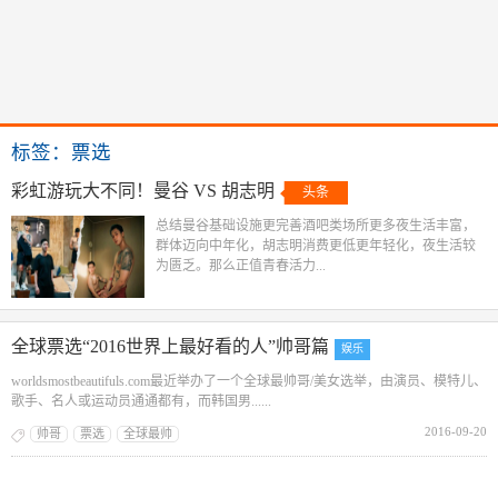
标签：票选
彩虹游玩大不同！曼谷 VS 胡志明
头条
总结曼谷基础设施更完善酒吧类场所更多夜生活丰富，
群体迈向中年化，胡志明消费更低更年轻化，夜生活较
为匮乏。那么正值青春活力...
全球票选“2016世界上最好看的人”帅哥篇
娱乐
worldsmostbeautifuls.com最近举办了一个全球最帅哥/美女选举，由演员、模特儿、
歌手、名人或运动员通通都有，而韩国男......
2016-09-20
帅哥
票选
全球最帅