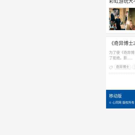
彩虹游玩大不
《奇异博士
为了使《奇异博
了拒绝。影......
奇异博士
移动版
© 心同网 版权所有