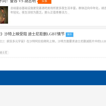
同！曼谷 VS 胡志明
头条
总结曼谷基础设施更完善酒吧类场所更多夜生活丰富，群体迈向中年化，胡
年轻化，夜生活较为匮乏。那么正值青春活力...
2》沙特上映受阻 迪士尼拒删LGBT情节
娱乐
士2：疯狂多元宇宙》在沙特阿拉伯顺利上映，沙特方面要求迪士尼删减影片中的LGB
迪士尼