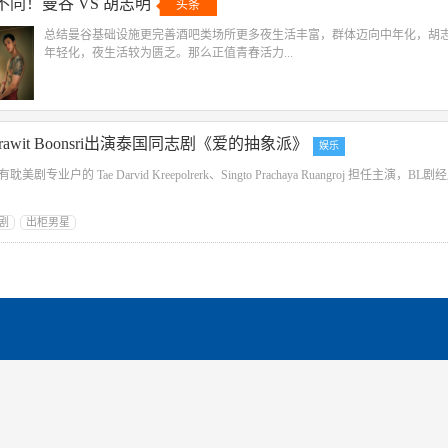
同！曼谷 VS 胡志明
头条
总结曼谷基础设施更完善酒吧类场所更多夜生活丰富，群体迈向中年化，胡
年轻化，夜生活较为匮乏。那么正值青春活力...
awit Boonsri出演泰国同志剧《爱的抽象派》
娱乐
专业户的 Tae Darvid Kreepolrerk、Singto Prachaya Ruangroj 担任主演，BL
剧
出柜男星