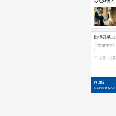
彩虹游玩大不
出柜男星Kor
《爱的抽象派》有耽美剧
P......
泰国
同志
移动版
© 心同网 版权所有