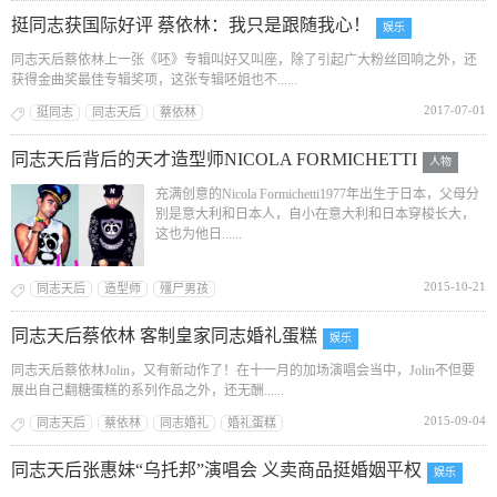
挺同志获国际好评 蔡依林：我只是跟随我心！
娱乐
同志天后蔡依林上一张《呸》专辑叫好又叫座，除了引起广大粉丝回响之外，还
获得金曲奖最佳专辑奖项，这张专辑呸姐也不......
2017-07-01
挺同志
同志天后
蔡依林
同志天后背后的天才造型师NICOLA FORMICHETTI
人物
充满创意的Nicola Formichetti1977年出生于日本，父母分
别是意大利和日本人，自小在意大利和日本穿梭长大，
这也为他日......
2015-10-21
同志天后
造型师
殭尸男孩
同志天后蔡依林 客制皇家同志婚礼蛋糕
娱乐
同志天后蔡依林Jolin，又有新动作了！在十一月的加场演唱会当中，Jolin不但要
展出自己翻糖蛋糕的系列作品之外，还无酬......
2015-09-04
同志天后
蔡依林
同志婚礼
婚礼蛋糕
同志天后张惠妹“乌托邦”演唱会 义卖商品挺婚姻平权
娱乐