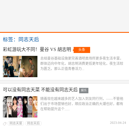
标签：同志天后
彩虹游玩大不同！曼谷 VS 胡志明
头条
总结曼谷基础设施更完善酒吧类场所更多夜生活丰富，
群体迈向中年化，胡志明消费更低更年轻化，夜生活较
为匮乏。那么正值青春活力...
可以没有同志天菜 不能没有同志天后
娱乐
随着现在越来越多的艺人加入到友同行列，——不管他
们出于市场营销也好，顺应政治正确的大潮也好，都有
在帮助提升这个......
2023-04-24
同志天菜
同志天后