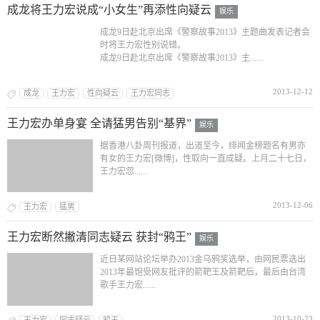
成龙将王力宏说成“小女生”再添性向疑云
娱乐
成龙9日赴北京出席《警察故事2013》主题曲发表记者会
时将王力宏性别说错。
成龙9日赴北京出席《警察故事2013》主......
2013-12-12
成龙
王力宏
性向疑云
王力宏同志
王力宏办单身宴 全请猛男告别“基界”
娱乐
据香港八卦周刊报道，出道至今，绯闻金榜题名有男亦
有女的王力宏[微博]，性取向一直成疑。上月二十七日，
王力宏忽......
2013-12-06
王力宏
猛男
王力宏断然撇清同志疑云 获封“鸦王”
娱乐
近日某网站论坛举办2013金乌鸦奖选举，由网民票选出
2013年最饱受网友批评的箭靶王及箭靶后，最后由台湾
歌手王力宏......
2013-10-23