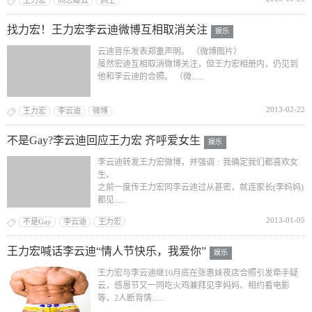
王力宏
同志疑云
鸦王
找力宏！王力宏李云迪微博互相取消关注
娱乐
云迪音乐发表郑重声明。 （微博图片）
虽然宏迪互相取消微博关注，但王力宏相册内，仍见到
他和李云迪的合照。 （微......
2013-02-22
王力宏
李云迪
微博
不是Gay?李云迪回应王力宏 齐呼爱女生
娱乐
李云迪转发王力宏微博，并强调﹕我确定我们都喜欢女
生。
之前一度传王力宏同李云迪过从甚密，就连家长(李妈妈)
都见......
2013-01-05
不是Gay
李云迪
王力宏
王力宏喊话李云迪“情人节快乐，我爱你”
娱乐
王力宏与李云迪继10月底在张惠妹夜店合照引发牵手疑
云，感恩节又一同吃火鸡兼拜见李妈妈、相约看电影
等，2人断背情......