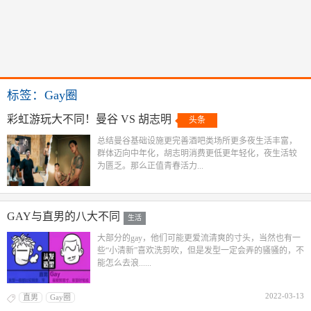
标签：Gay圈
彩虹游玩大不同！曼谷 VS 胡志明
头条
总结曼谷基础设施更完善酒吧类场所更多夜生活丰富，
群体迈向中年化，胡志明消费更低更年轻化，夜生活较
为匮乏。那么正值青春活力...
GAY与直男的八大不同
生活
大部分的gay，他们可能更爱流清爽的寸头，当然也有一
些“小清新”喜欢洗剪吹，但是发型一定会弄的骚骚的，不
能怎么去浪......
2022-03-13
直男
Gay圈