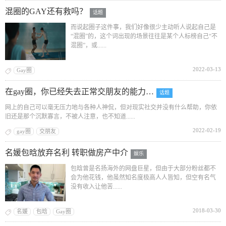
混圈的GAY还有救吗？
话题
而说起圈子这件事，我们好像很少主动听人说起自己是
“混圈”的，这个词出现的场景往往是某个人标榜自己“不
混圈”，或......
2022-03-13
Gay圈
在gay圈，你已经失去正常交朋友的能力…
话题
网上的自己可以毫无压力地与各种人神侃，但对现实社交并没有什么帮助，你依
旧还是那个沉默寡言，不被人注意，也不知道......
2022-02-19
gay圈
交朋友
名媛包晗放弃名利 转职做房产中介
娱乐
包晗曾是名扬海外的网盘巨星，但由于大部分粉丝都不
会为他花钱，他虽然知名度极高人人皆知，但空有名气
没有收入让他苦......
2018-03-30
名媛
包晗
Gay圈