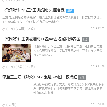
夫夫
Gay圈
《琅琊榜》“靖王”王凯怒撇gay圈名媛
娱乐
王凯与gay圈名媛神秘关系”，曝光王凯和11名男性友人聚餐照，网友搜寻这11男
的社群网站图片，指他们几乎都是公开出柜的......
2015-12-02
王凯
gay圈
名媛
《琅琊榜》王凯被爆与11名gay圈名媛同游泰国
娱乐
《琅琊榜》男演员王凯，网民今日重发一张他昔日与友
人的合照引发热议，指除了王凯之外，其余11友人已公
开同性恋取向，......
2015-11-30
王凯
名媛
gay圈
李至正主演《观众》MV 混进Gay圈一夜爆红
娱乐
从戏剧转战歌坛的纪文惠，新歌《观众》MV找来演偶像
剧《国民英雄》的帅气男模李至正跨刀，原本他在男同
性恋网站就颇受......
2011-04-10
gay圈