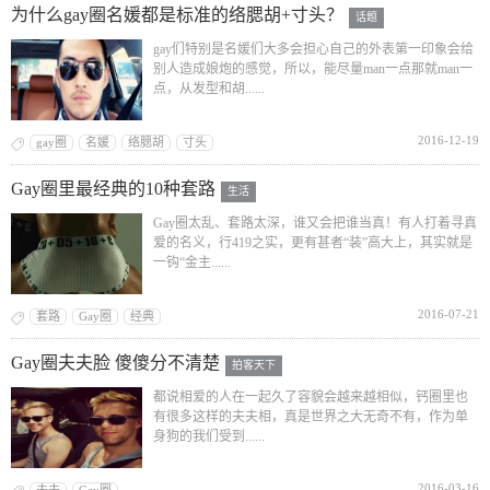
为什么gay圈名媛都是标准的络腮胡+寸头？
话题
gay们特别是名媛们大多会担心自己的外表第一印象会给
别人造成娘炮的感觉，所以，能尽量man一点那就man一
点，从发型和胡......
2016-12-19
gay圈
名媛
络腮胡
寸头
Gay圈里最经典的10种套路
生活
Gay圈太乱、套路太深，谁又会把谁当真！有人打着寻真
爱的名义，行419之实，更有甚者“装”高大上，其实就是
一钩“金主......
2016-07-21
套路
Gay圈
经典
Gay圈夫夫脸 傻傻分不清楚
拍客天下
都说相爱的人在一起久了容貌会越来越相似，钙圈里也
有很多这样的夫夫相，真是世界之大无奇不有，作为单
身狗的我们受到......
2016-03-16