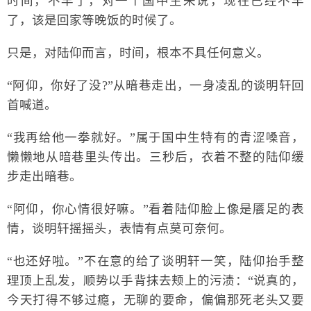
时间，不早了，对一个国中生来说，现在已经不早
了，该是回家等晚饭的时候了。
只是，对陆仰而言，时间，根本不具任何意义。
“阿仰，你好了没?”从暗巷走出，一身凌乱的谈明轩回
首喊道。
“我再给他一拳就好。”属于国中生特有的青涩嗓音，
懒懒地从暗巷里头传出。三秒后，衣着不整的陆仰缓
步走出暗巷。
“阿仰，你心情很好嘛。”看着陆仰脸上像是餍足的表
情，谈明轩摇摇头，表情有点莫可奈何。
“也还好啦。”不在意的给了谈明轩一笑，陆仰抬手整
理顶上乱发，顺势以手背抹去颊上的污渍：“说真的，
今天打得不够过瘾，无聊的要命，偏偏那死老头又要