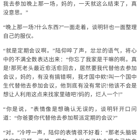
我去参加晚上那一场，妈的，一天就这么结束了，真
没意思。”
“晚上那一场?什么东西?”一面走着，谈明轩也一面整理
自己的服仪。
“就是定期会议啊。”陆仰啐了声，忿忿的语气，将心
中的不满全数表达出来：“你忘了我家是干嘛的啊。真
是!那死老头最近愈活愈回去，居然要我代替他去参加
会议，妈的，有没有搞错啊，我才国中欸!叫一个国中
生代替他去参加会议，他到底有没有常识!他该不会是
想让人利用这点来找家里碴吧?妈的，烂人一个!”
“你是说，”表情像是想确认无误的，谈明轩开口问
道：“你爸要你代替他去参加帮派定期的会议?”
“对。”冷哼一声，陆仰的表情很不好看：“那老头脑袋