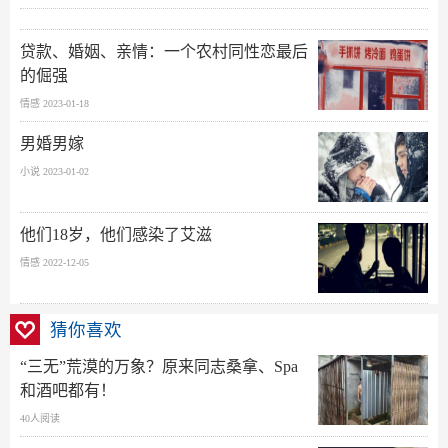
贷款、婚姻、亲情：一个农村同性恋最后
的倔强
情感 2023-01-18
男婚男嫁
小说 2023-01-02
他们18岁，他们感染了艾滋
情感 2022-12-05
猜你喜欢
“三无”荒漠的万象？原来同志桑拿、Spa
和酒吧都有！
40人阅读