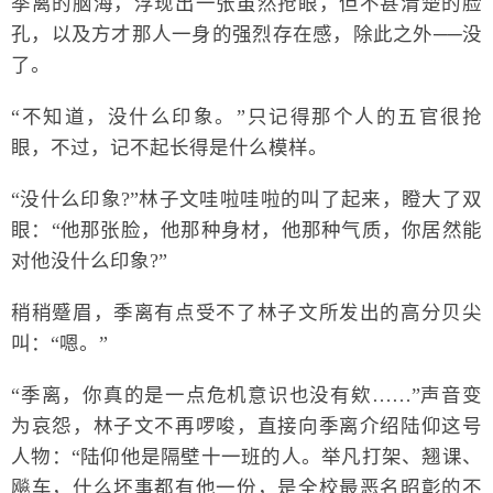
季离的脑海，浮现出一张虽然抢眼，但不甚清楚的脸
孔，以及方才那人一身的强烈存在感，除此之外──没
了。
“不知道，没什么印象。”只记得那个人的五官很抢
眼，不过，记不起长得是什么模样。
“没什么印象?”林子文哇啦哇啦的叫了起来，瞪大了双
眼：“他那张脸，他那种身材，他那种气质，你居然能
对他没什么印象?”
稍稍蹙眉，季离有点受不了林子文所发出的高分贝尖
叫：“嗯。”
“季离，你真的是一点危机意识也没有欸……”声音变
为哀怨，林子文不再啰唆，直接向季离介绍陆仰这号
人物：“陆仰他是隔壁十一班的人。举凡打架、翘课、
飚车，什么坏事都有他一份，是全校最恶名昭彰的不