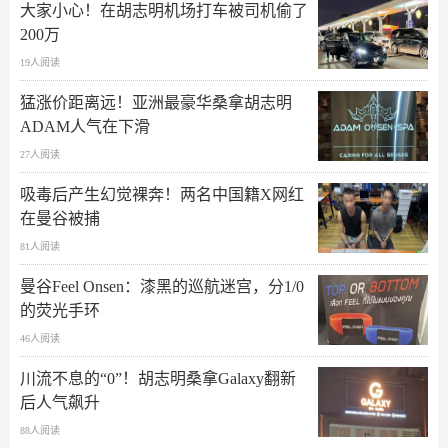
大家小心！在胡志明机场打车被司机偷了
200万
19人阅读
猛涨价距离远！亚洲最豪华桑拿胡志明
ADAM人气在下滑
27人阅读
吸毒后产生幻觉裸奔！两名中国籍X网红
在曼谷被捕
81人阅读
曼谷Feel Onsen：漆黑的巡航迷宫，分1/0
的荧光手环
46人阅读
川流不息的“0”！胡志明桑拿Galaxy翻新
后人气飙升
88人阅读