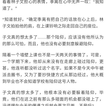
看着林子文担心的表情，季离在心中无声一叹：“我知
道了。”
“知道就好。”确定季离有把自己的话放在心上后，林
子文拍拍他的肩，在上课铃响之际走回自己的座位。
子文真的想太多了……那个陆仰，应该没有他所认为
的那么可怕，而且，他也没有必要刻意躲避陆仰。
隔着一个墙壁上课也不是一天两天的事情了，可是，
一个学期下来，他却从来没有在走廊上碰过陆仰，更
甚，他连听都没听过这个名字。如果不是今天中午被
派去搬书，又为了要抄快捷方式从那边经过，他大概
到毕业也不会知道学校有陆仰这号人物。
子文真的想太多了，他根本没有必要躲着陆仰，毕
竟，他们在这之前有那么多碰面的机会都没碰上了，
没道理在今天的偶遇之后就会再次见面，不是吗?