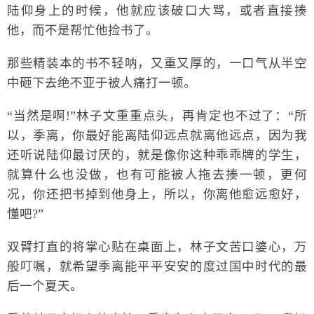
陆仰身上的时候，他就应该破口大骂，或者直接揍
他，而不是帮忙他捡书了。
那些精装本的书不轻呐，又重又厚的，一口气从半空
中砸下去绝不亚于被人痛打一顿。
“当然是啊!”林子文重重点头，再肯定也不过了：“所
以，季离，你最好能离陆仰远点就离他远点，因为我
还听说陆仰最讨厌的，就是像你这种乖乖牌的学生，
就算什么也没做，也有可能被人拖去揍一顿，更何
况，你还把书掉到他身上，所以，你离他愈远愈好，
懂吧?”
双臂打直的将掌心贴在桌面上，林子文苦口婆心，万
般叮嘱，就希望季离能平平安安的度过国中时代的最
后一个夏天。