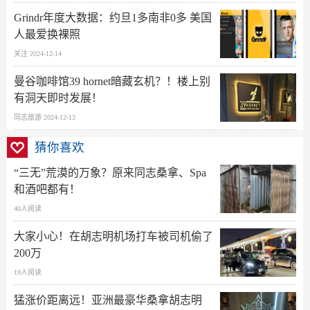
Grindr年度大数据：约旦1多南非0多 美国
人最爱换裸照
关注 2024-12-14
曼谷咖啡馆39 hornet暗藏玄机？！楼上别
有洞天即时发展！
同志旅游 2024-12-13
猜你喜欢
“三无”荒漠的万象？原来同志桑拿、Spa
和酒吧都有！
40人阅读
大家小心！在胡志明机场打车被司机偷了
200万
19人阅读
猛涨价距离远！亚洲最豪华桑拿胡志明