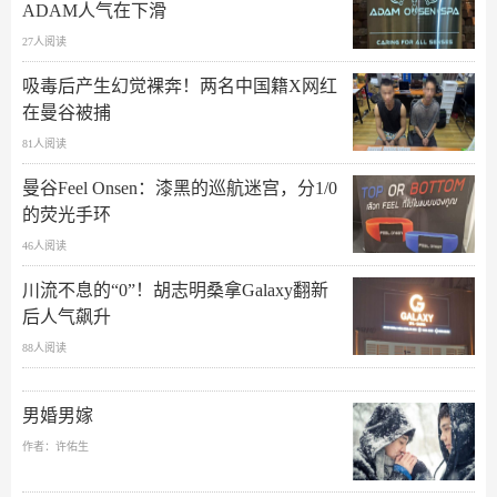
ADAM人气在下滑
27人阅读
吸毒后产生幻觉裸奔！两名中国籍X网红
在曼谷被捕
81人阅读
曼谷Feel Onsen：漆黑的巡航迷宫，分1/0
的荧光手环
46人阅读
川流不息的“0”！胡志明桑拿Galaxy翻新
后人气飙升
88人阅读
男婚男嫁
作者：许佑生