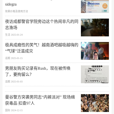
sidegra
效果价格及使用方法
夜访成都警官学院旁边这个热闹非凡的同
志渔场
生活 2025-01-24
极具成瘾性的笑气！越南酒吧越吸越嗨的
“气球”泛滥成灾
话题 2025-01-15
男朋友购买记录有Rush，现在被传唤
了，要拘留么？
话题 2025-01-03
曼谷警方突袭男同志“内裤派对” 现场缉
获毒品 扣查97人
国际 2024-12-15