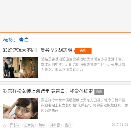
标签：告白
彩虹游玩大不同！曼谷 VS 胡志明
头条
总结曼谷基础设施更完善酒吧类场所更多夜生活丰富，
群体迈向中年化，胡志明消费更低更年轻化，夜生活较
为匮乏。那么正值青春活力...
罗志祥扮女装上海跨年 竟告白：我爱孙红雷
娱乐
罗志祥今年跨年演唱献给上海东方卫视，他今日稍早便
在脸书贴上其女装扮相“朱碧石”，笑称是双胞胎妹妹，更
因为是朱碧......
2017-01-02
罗志祥
扮女装
跨年
孙红雷
告白