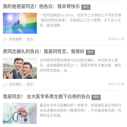
我的爸爸是同志！他告白：我非常快乐
国内
一名同志网友Hu Oliver，在脸书上分享他儿子写的文章
“我的同性恋爸爸”，文章超过三万人按赞，五千多人分
享，留言则数......
2016-11-24
同志爸爸
告白
男同志婚礼的告白：我是同性恋、我很好
国内
台湾男同志杨志翔参与台北联合婚礼，并在脸书上表
示，选择婚姻的原因之一，是要为所有不敢出柜、曝光
的同性恋朋友，站......
2015-12-20
同志婚礼
告白
我是同志！ 台大医学系男生脱下白袍的告白
情感
最近在书市引起瞩目的一本新书，前英国石油公司执行
长自述被迫出柜的《玻璃衣柜》，中文版译者也是一位
男同志王祈威。......