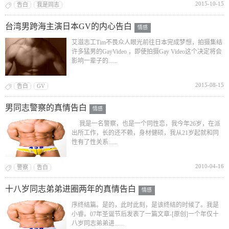
2015-10-15
告白
我是同志
台湾男跨海主演日本GV的内心告白
情感
艾滋志工Tim不畏众人眼光前往日本完成梦想，拍摄集结
许多猛男的GayVideo ，即使拍摄Gay Video这个决定将会
影响一辈子的......
2015-08-15
告白
GV
男同志警察的真情告白
情感
我是一名警察，也是一个同性恋，我今年26岁，在派
出所工作，长的还不赖，身材健硕，我从21岁起就和同
性有了性关系......
2010-04-16
警察
告白
十八岁同志弟弟进圈两年的真情告白
情感
序终结篇。是的，此时此刻，是该终结的时候了。我是
小睿。07年圣诞节后发表了一篇文章-[原创]一个年仅十
八岁同志弟弟进......