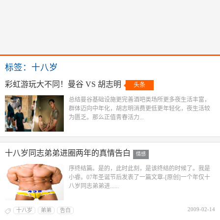
标签：十八岁
彩虹游玩大不同！曼谷 VS 胡志明
头条
总结曼谷基础设施更完善酒吧类场所更多夜生活丰富，
群体迈向中年化，胡志明消费更低更年轻化，夜生活较
为匮乏。那么正值青春活力...
十八岁同志弟弟进圈两年的真情告白
情感
序终结篇。是的，此时此刻，是该终结的时候了。我是
小睿。07年圣诞节后发表了一篇文章-[原创]一个年仅十
八岁同志弟弟进......
2009-02-14
十八岁
弟弟
告白