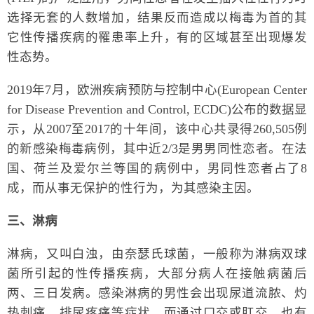
选择无套的人数增加，结果反而造成以梅毒为首的其
它性传播疾病的罹患率上升，有的区域甚至出现爆发
性态势。
2019年7月，欧洲疾病预防与控制中心(European Center
for Disease Prevention and Control, ECDC)公布的数据显
示，从2007至2017的十年间，该中心共录得260,505例
的新感染梅毒病例，其中近2/3是男男同性恋者。在法
国、荷兰及爱尔兰等国的病例中，男同性恋者占了8
成，而从事无保护的性行为，为其感染主因。
三、淋病
淋病，又叫白浊，由奈瑟氏球菌，一般称为淋病双球
菌所引起的性传播疾病，大部分病人在接触病菌后
两、三日发病。感染淋病的男性会出现尿道流脓、灼
热刺痛、排尿疼痛等症状。而通过口交或肛交，也有