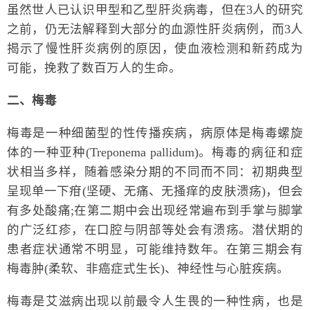
虽然世人已认识甲型和乙型肝炎病毒，但在3人的研究
之前，仍无法解释到大部分的血源性肝炎病例，而3人
揭示了慢性肝炎病例的原因，使血液检测和新药成为
可能，挽救了数百万人的生命。
二、梅毒
梅毒是一种细菌型的性传播疾病，病原体是梅毒螺旋
体的一种亚种(Treponema pallidum)。梅毒的病征和症
状相当多样，随着感染分期的不同而不同：初期典型
呈现单一下疳(坚硬、无痛、无搔痒的皮肤溃疡)，但会
有多处酸痛;在第二期中会出现经常遍布到手掌与脚掌
的广泛红疹，在口腔与阴部等处会有溃疡。潜伏期的
患者症状通常不明显，可能维持数年。在第三期会有
梅毒肿(柔软、非癌症式生长)、神经性与心脏疾病。
梅毒是艾滋病出现以前最令人生畏的一种性病，也是