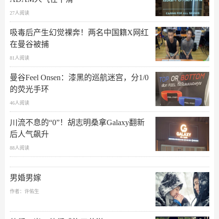
27人阅读
吸毒后产生幻觉裸奔！两名中国籍X网红
在曼谷被捕
81人阅读
曼谷Feel Onsen：漆黑的巡航迷宫，分1/0
的荧光手环
46人阅读
川流不息的“0”！胡志明桑拿Galaxy翻新
后人气飙升
88人阅读
男婚男嫁
作者：许佑生