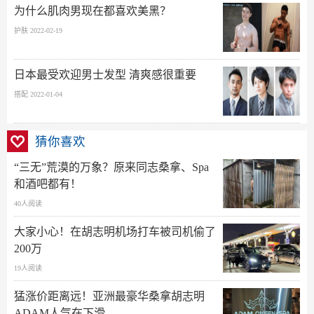
为什么肌肉男现在都喜欢美黑？
护肤 2022-02-19
日本最受欢迎男士发型 清爽感很重要
搭配 2022-01-04
猜你喜欢
“三无”荒漠的万象？原来同志桑拿、Spa
和酒吧都有！
40人阅读
大家小心！在胡志明机场打车被司机偷了
200万
19人阅读
猛涨价距离远！亚洲最豪华桑拿胡志明
ADAM人气在下滑