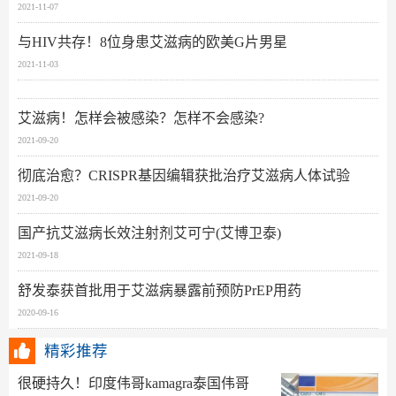
2021-11-07
与HIV共存！8位身患艾滋病的欧美G片男星
2021-11-03
艾滋病！怎样会被感染？怎样不会感染?
2021-09-20
彻底治愈？CRISPR基因编辑获批治疗艾滋病人体试验
2021-09-20
国产抗艾滋病长效注射剂艾可宁(艾博卫泰)
2021-09-18
舒发泰获首批用于艾滋病暴露前预防PrEP用药
2020-09-16
精彩推荐
很硬持久！印度伟哥kamagra泰国伟哥