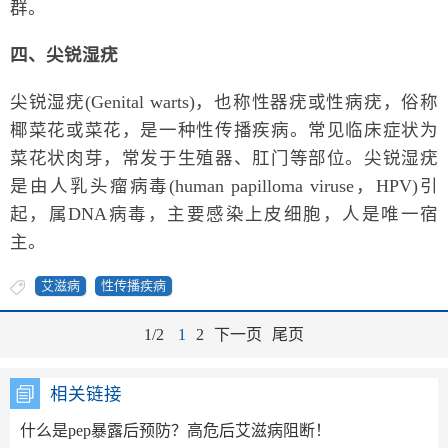
群。
四、尖锐湿疣
尖锐湿疣(Genital warts)，也称性器疣或性病疣，俗称
椰菜花或菜花，是一种性传播疾病。常见临床症状为
菜花状肉芽，常发于生殖器、肛门等部位。尖锐湿疣
是由人乳头瘤病毒(human papilloma viruse，HPV)引
起，属DNA病毒，主要感染上皮细胞，人是唯一宿
主。
艾滋病
性传播疾病
1/2
1
2
下一页
尾页
相关链接
什么是pep暴露后预防？高危后艾滋病阻断！