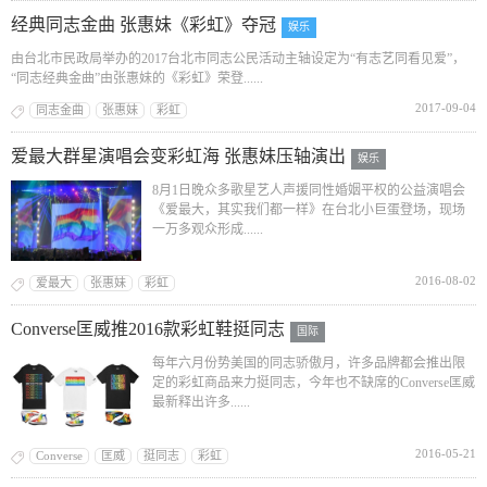
经典同志金曲 张惠妹《彩虹》夺冠
娱乐
由台北市民政局举办的2017台北市同志公民活动主轴设定为“有志艺同看见爱”，
“同志经典金曲”由张惠妹的《彩虹》荣登......
2017-09-04
同志金曲
张惠妹
彩虹
爱最大群星演唱会变彩虹海 张惠妹压轴演出
娱乐
8月1日晚众多歌星艺人声援同性婚姻平权的公益演唱会
《爱最大，其实我们都一样》在台北小巨蛋登场，现场
一万多观众形成......
2016-08-02
爱最大
张惠妹
彩虹
Converse匡威推2016款彩虹鞋挺同志
国际
每年六月份势美国的同志骄傲月，许多品牌都会推出限
定的彩虹商品来力挺同志，今年也不缺席的Converse匡威
最新释出许多......
2016-05-21
Converse
匡威
挺同志
彩虹