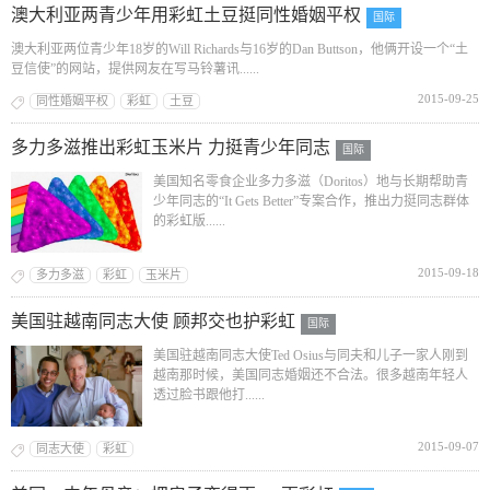
澳大利亚两青少年用彩虹土豆挺同性婚姻平权
国际
澳大利亚两位青少年18岁的Will Richards与16岁的Dan Buttson，他俩开设一个“土
豆信使”的网站，提供网友在写马铃薯讯......
2015-09-25
同性婚姻平权
彩虹
土豆
多力多滋推出彩虹玉米片 力挺青少年同志
国际
美国知名零食企业多力多滋（Doritos）地与长期帮助青
少年同志的“It Gets Better”专案合作，推出力挺同志群体
的彩虹版......
2015-09-18
多力多滋
彩虹
玉米片
美国驻越南同志大使 顾邦交也护彩虹
国际
美国驻越南同志大使Ted Osius与同夫和儿子一家人刚到
越南那时候，美国同志婚姻还不合法。很多越南年轻人
透过脸书跟他打......
2015-09-07
同志大使
彩虹