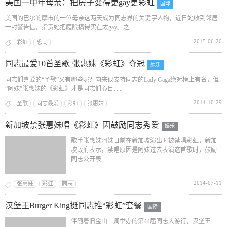
美国一中年母亲：把房子变得更gay更彩虹
国际
美国的巴尔的摩市的一位母亲这两天成为同志界的关键字人物，近日她收到邻居
一封警告信，指责她把庭院搞得实在太gay。之......
2015-06-20
彩虹
恐同
同志最爱10首圣歌 张惠妹《彩虹》夺冠
娱乐
同志们喜爱的“圣歌”又有哪些呢？向来很支持同志的Lady Gaga绝对榜上有名，但
“阿妹”张惠妹的《彩虹》才是同志们心目......
2014-10-29
圣歌
同志最爱
彩虹
张惠妹
新加坡禁张惠妹唱《彩虹》因鼓励同志秀爱
娱乐
歌手张惠妹阿妹日前在新加坡演出时被禁唱彩虹，新加
坡政府表示，禁唱原因是阿妹过去表演这首歌时，鼓励
同志公开表......
2014-07-11
张惠妹
彩虹
同志
汉堡王Burger King挺同志推“彩虹”套餐
国际
伴随着旧金山上周举办的第44届同志大游行，汉堡王