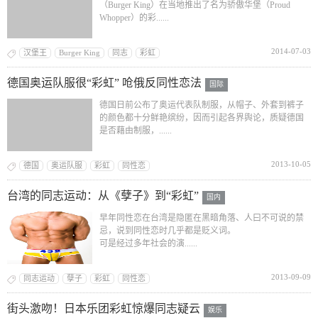
（Burger King）在当地推出了名为骄傲华堡（Proud
Whopper）的彩......
2014-07-03
汉堡王
Burger King
同志
彩虹
德国奥运队服很“彩虹” 呛俄反同性恋法
国际
德国日前公布了奥运代表队制服，从帽子、外套到裤子
的颜色都十分鲜艳缤纷，因而引起各界舆论，质疑德国
是否藉由制服，......
2013-10-05
德国
奥运队服
彩虹
同性恋
台湾的同志运动：从《孽子》到“彩虹”
国内
早年同性恋在台湾是隐匿在黑暗角落、人曰不可说的禁
忌，说到同性恋时几乎都是贬义词。
可是经过多年社会的演......
2013-09-09
同志运动
孽子
彩虹
同性恋
街头激吻！日本乐团彩虹惊爆同志疑云
娱乐