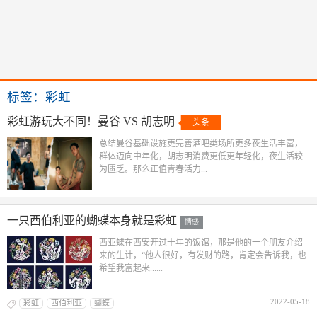
标签：彩虹
彩虹游玩大不同！曼谷 VS 胡志明
头条
总结曼谷基础设施更完善酒吧类场所更多夜生活丰富，
群体迈向中年化，胡志明消费更低更年轻化，夜生活较
为匮乏。那么正值青春活力...
一只西伯利亚的蝴蝶本身就是彩虹
情感
西亚蝶在西安开过十年的饭馆，那是他的一个朋友介绍
来的生计，“他人很好，有发财的路，肯定会告诉我，也
希望我富起来......
2022-05-18
彩虹
西伯利亚
蝴蝶